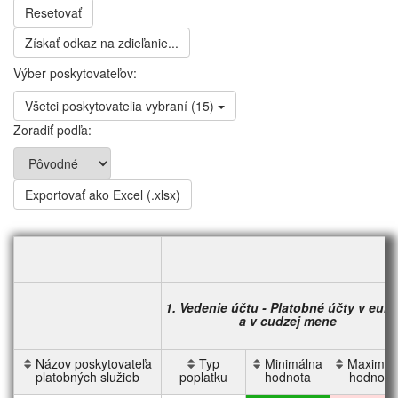
Resetovať
Získať odkaz na zdieľanie...
Výber poskytovateľov:
Všetci poskytovatelia vybraní (15)
Zoradiť podľa:
1. Vedenie účtu - Platobné účty v eur
a v cudzej mene
Názov poskytovateľa
Názov poskytovateľa
Typ
Minimálna
Maximál
platobných služieb
platobných služieb
poplatku
hodnota
hodnota