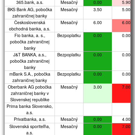
365.bank, a.s.
365.bank, a.s.
Mesačný
0.00
5.90
BKS Bank AG, pobočka
BKS Bank AG, pobočka
Mesačný
3.50
5.00
zahraničnej banky
zahraničnej banky
Československá
Československá
Mesačný
6.00
6.00
obchodná banka, a.s.
obchodná banka, a.s.
Fio banka, a. s.,
Fio banka, a. s.,
Bezpoplatku
0.00
0.00
pobočka zahraničnej
pobočka zahraničnej
banky
banky
J&T BANKA, a.s.,
J&T BANKA, a.s.,
Bezpoplatku
0.00
0.00
pobočka zahraničnej
pobočka zahraničnej
banky
banky
mBank S.A., pobočka
mBank S.A., pobočka
Bezpoplatku
0.00
0.00
zahraničnej banky
zahraničnej banky
Oberbank AG pobočka
Oberbank AG pobočka
Mesačný
3.00
7.00
zahraničnej banky v
zahraničnej banky v
Slovenskej republike
Slovenskej republike
Prima banka Slovensko,
Prima banka Slovensko,
a.s.
a.s.
Privatbanka, a.s.
Privatbanka, a.s.
Mesačný
0.00
4.00
Slovenská sporiteľňa,
Slovenská sporiteľňa,
Mesačný
0.00
7.00
a.s.
a.s.